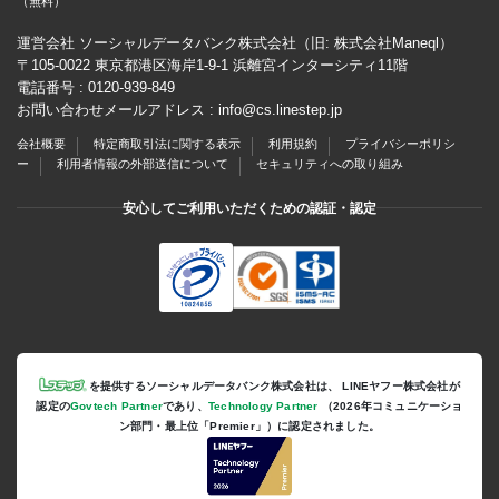
（無料）
運営会社 ソーシャルデータバンク株式会社（旧: 株式会社Maneql）
〒105-0022 東京都港区海岸1-9-1 浜離宮インターシティ11階
電話番号 :
0120-939-849
お問い合わせメールアドレス :
info@cs.linestep.jp
会社概要
特定商取引法に関する表示
利用規約
プライバシーポリシ
ー
利用者情報の外部送信について
セキュリティへの取り組み
安心してご利用いただくための認証・認定
を提供するソーシャルデータバンク株式会社は、
LINEヤフー株式会社が
認定の
Govtech Partner
であり、
Technology Partner
（2026年コミュニケーショ
ン部門・最上位「Premier」）に認定されました。