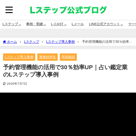
Lステップ ⌵
事例・実績 ⌵
L-CAST ⌵
Lメール
LINE公式アカウント ⌵
マー
ホーム
Lステップ
Lステップ導入事例
予約管理機能の活用で30％効率
UP｜占い鑑定業のLステップ導入事例
Lステップ導入事例
業務効率化
関係構築
予約管理機能の活用で30％効率UP｜占い鑑定業
のLステップ導入事例
2026年7月7日