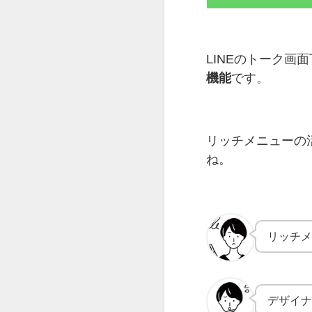
LINEのトーク画
機能
です。
リッチメニューの
ね。
リッチ
デザイ