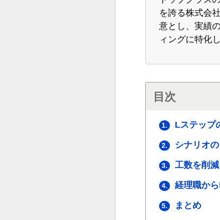
を誇る株式会社
意とし、実績の
ィングに特化
目次
Lステップ
1.
シナリオの
2.
工数を削減
3.
経理職から
4.
まとめ
5.