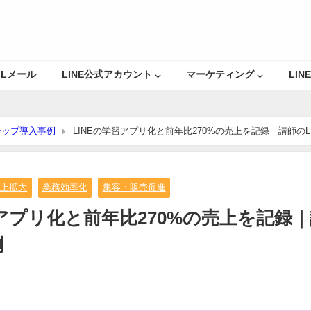
Lメール
LINE公式アカウント ⌵
マーケティング ⌵
LINE
テップ導入事例
LINEの学習アプリ化と前年比270%の売上を記録｜講師の
売上拡大
業務効率化
集客・販売促進
習アプリ化と前年比270%の売上を記録
例