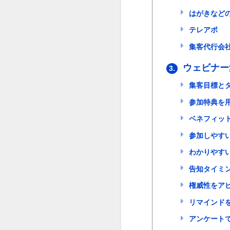
はがきなど
テレアポ
集客代行会
ウェビナー
3.
集客目標と
参加特典を
ベネフィッ
参加しやす
わかりやす
告知タイミ
権威性をア
リマインド
アンケート