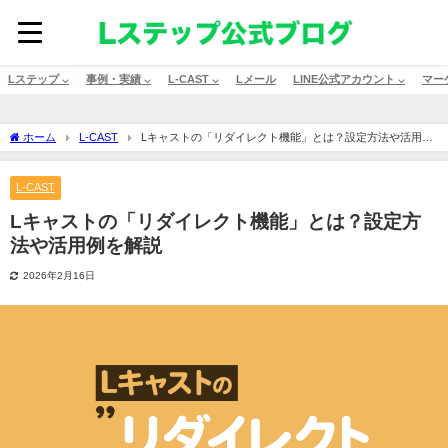
Lステップ ⌵
事例・実績 ⌵
L-CAST ⌵
Lメール
LINE公式アカウント ⌵
マー
ホーム
L-CAST
Lキャストの「リダイレクト機能」とは？設定方法や活用例
を解説
L-CAST
Lキャストの「リダイレクト機能」とは？設定方
法や活用例を解説
2026年2月16日