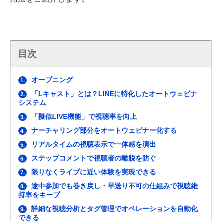
目次
オープニング
1.
「Lキャスト」とは？LINEに特化したオートウェビナ
2.
システム
「擬似LIVE機能」で視聴率を向上
3.
ナーチャリング部分をオートウェビナー化する
4.
リアルタイムの視聴表示で一体感を演出
5.
ステップコメントで視聴者の離脱を防ぐ
6.
限りなくライブに近い体験を実現できる
7.
途中参加でも巻き戻し・早送り不可の仕組みで視聴維
8.
持率をキープ
詳細な視聴分析とタグ管理でオペレーションを自動化
9.
できる