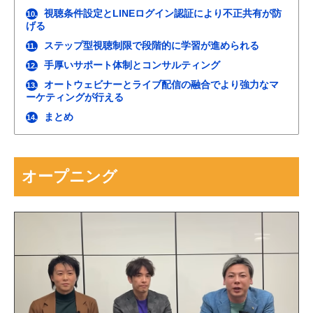
視聴条件設定とLINEログイン認証により不正共有が防
10.
げる
ステップ型視聴制限で段階的に学習が進められる
11.
手厚いサポート体制とコンサルティング
12.
オートウェビナーとライブ配信の融合でより強力なマ
13.
ーケティングが行える
まとめ
14.
オープニング