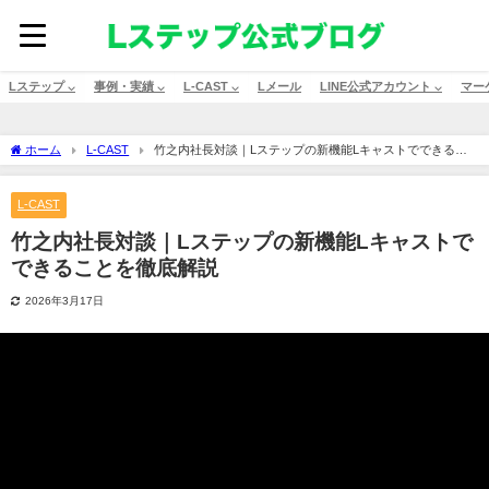
Lステップ ⌵
事例・実績 ⌵
L-CAST ⌵
Lメール
LINE公式アカウント ⌵
マー
ホーム
L-CAST
竹之内社長対談｜Lステップの新機能Lキャストでできるこ
とを徹底解説
L-CAST
竹之内社長対談｜Lステップの新機能Lキャストで
できることを徹底解説
2026年3月17日