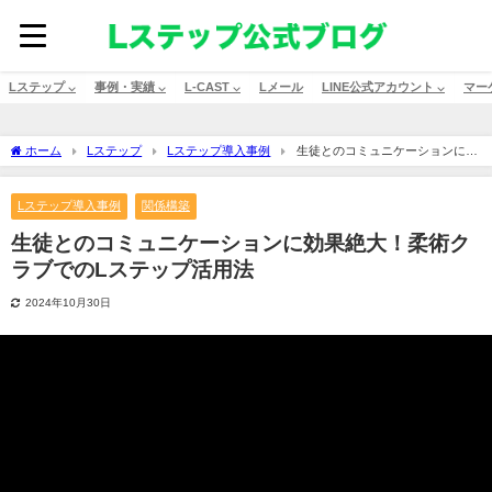
Lステップ ⌵
事例・実績 ⌵
L-CAST ⌵
Lメール
LINE公式アカウント ⌵
マー
ホーム
Lステップ
Lステップ導入事例
生徒とのコミュニケーションに効
果絶大！柔術クラブでのLステップ活用法
Lステップ導入事例
関係構築
生徒とのコミュニケーションに効果絶大！柔術ク
ラブでのLステップ活用法
2024年10月30日