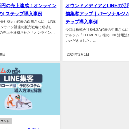
1万円の売上達成！オンライン
オウンドメディアとLINEの活
のLステップ導入事例
舗集客アップ｜パーソナルジム
テップ導入事例
社Glenn代表の白川さんに、LINE
オンライン講座の販売戦略に成功し、
今回は株式会社BALSA代表の中川さん
円の売上を達成させた「オンライン野
ナルジム「ELEMENT」様のLINE活用
ップ...
いただきました。...
18日
2024年2月1日
カウント