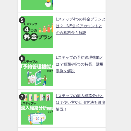
Lステップ4つの料金プランと
は？LINE公式アカウントと
の合算料金も解説
Lステップの予約管理機能と
は？種類や6つの特長、活用
事例を解説
Lステップの流入経路分析と
は？使い方や活用方法を徹底
解説！