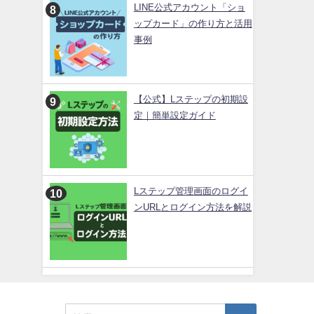
LINE公式アカウント「ショ
ップカード」の作り方と活用
事例
【公式】Lステップの初期設
定｜簡単設定ガイド
Lステップ管理画面のログイ
ンURLとログイン方法を解説