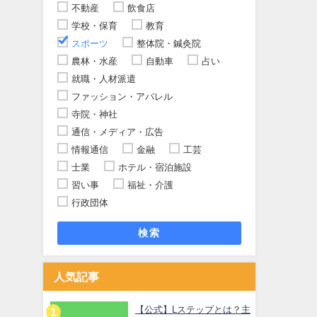
不動産
飲食店
学校・保育
教育
スポーツ
整体院・鍼灸院
農林・水産
自動車
占い
就職・人材派遣
ファッション・アパレル
寺院・神社
通信・メディア・広告
情報通信
金融
工芸
士業
ホテル・宿泊施設
習い事
福祉・介護
行政団体
検索
人気記事
【公式】Lステップとは？主