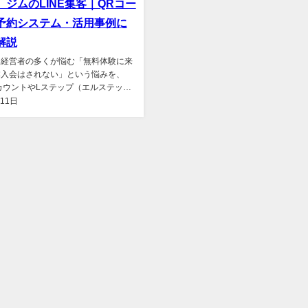
ジムのLINE集客｜QRコー
予約システム・活用事例に
解説
ム経営者の多くが悩む「無料体験に来
本入会はされない」という悩みを、
アカウントやLステップ（エルステッ
解決！しかも自動...
月11日