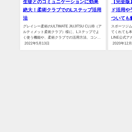
生徒とのコミュニケーションに効果
【完全版】
絶大！柔術クラブでのLステップ活用
ド活用や
法
ついても
グレイシー柔術のULTIMATE JIUJITSU CLUB（ア
スポーツジ
ルティメット柔術クラブ）様に、Lステップでよ
てくれても
く使う機能や、柔術クラブでの活用方法、コンサ
LINE公式
ルタント...
プ）で一気に
2022年5月13日
2020年12