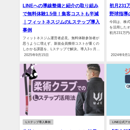
LINEへの導線整備と紹介の取り組み
初月23
で無料体験1.5倍！集客コストも半減
野球指導
｜フィットネスジムのLステップ導入
今回は、株式会
を活用した
事例
初月231万
フィットネスジム運営者必見。無料体験参加者が
球指導のLステ
思うように増えず、新規会員獲得コストが重くの
しかかる課題を、Lステップで解決。導入3ヶ月で
参加者1.5倍、集客コスト...
2025年9月15日
2024年9月
Lステップ導入事例
LINE公式ア