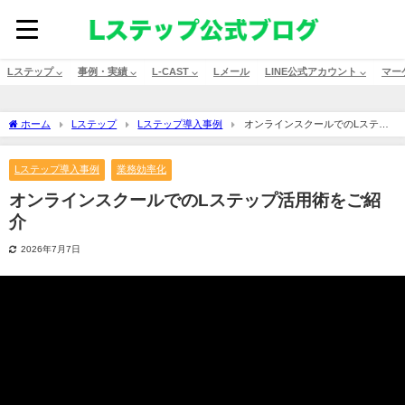
Lステップ ⌵
事例・実績 ⌵
L-CAST ⌵
Lメール
LINE公式アカウント ⌵
マー
ホーム
Lステップ
Lステップ導入事例
オンラインスクールでのLステッ
プ活用術をご紹介
Lステップ導入事例
業務効率化
オンラインスクールでのLステップ活用術をご紹
介
2026年7月7日