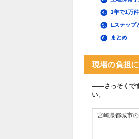
3年で1万
4.
Lステップ
5.
まとめ
6.
現場の負担
――
さっそくで
い。
宮崎県都城市の