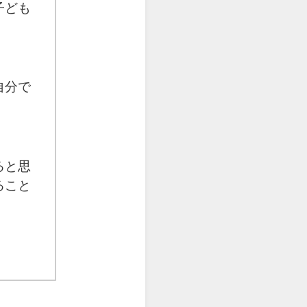
子ども
自分で
ると思
ること
。