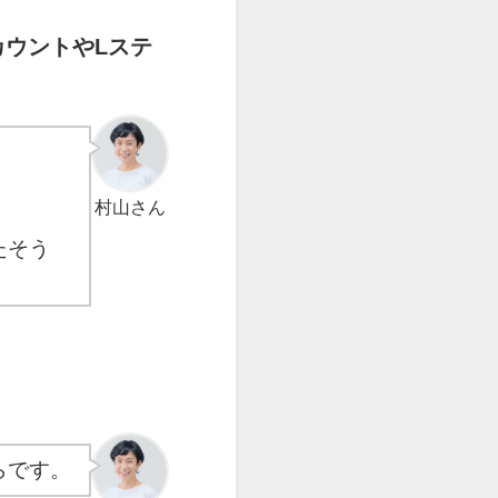
カウントやLステ
村山
さん
たそう
からです。