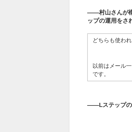
――
村山さんが
ップの運用をさ
どちらも使われ
以前はメール一
です。
――
Lステップ