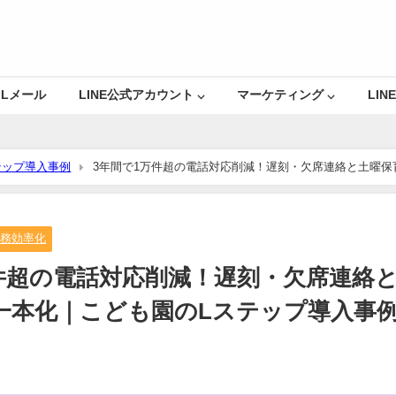
Lメール
LINE公式アカウント ⌵
マーケティング ⌵
LINE
テップ導入事例
3年間で1万件超の電話対応削減！遅刻・欠席連絡と土曜保育
業務効率化
件超の電話対応削減！遅刻・欠席連絡
に一本化｜こども園のLステップ導入事