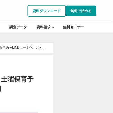
資料ダウンロード
無料で始める
調査データ
資料請求 ⌵
無料セミナー
予約をLINEに一本化｜こども
と土曜保育予
例