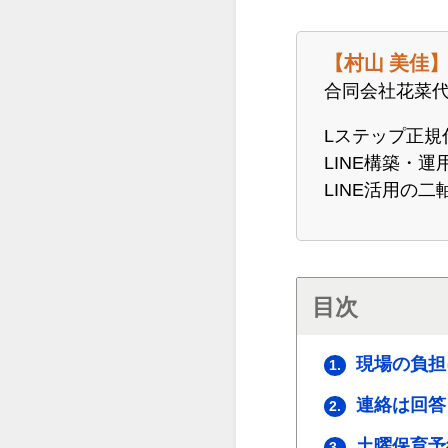
【
村山 美佳
合同会社花菜代
Lステップ正
LINE構築・
LINE活用の
目次
現場の負担
1.
連絡は回答
2.
土曜保育予
3.