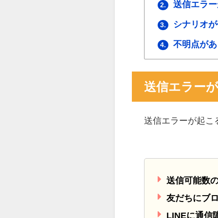
送信エラー
2.
シナリオが
3.
不明点があ
4.
送信エラー
送信エラーが起こ
送信可能数
友だちにブ
LINEに通