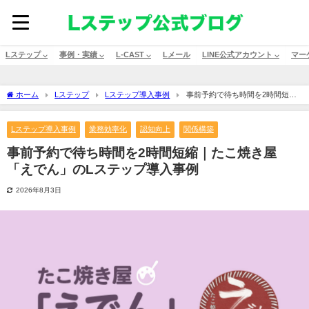
Lステップ ⌵
事例・実績 ⌵
L-CAST ⌵
Lメール
LINE公式アカウント ⌵
マー
ホーム
Lステップ
Lステップ導入事例
事前予約で待ち時間を2時間短縮
｜たこ焼き屋「えでん」のLステップ導入事例
Lステップ導入事例
業務効率化
認知向上
関係構築
事前予約で待ち時間を2時間短縮｜たこ焼き屋
「えでん」のLステップ導入事例
2026年8月3日