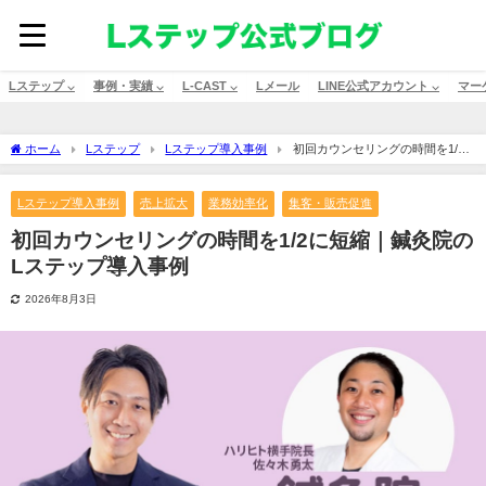
Lステップ ⌵
事例・実績 ⌵
L-CAST ⌵
Lメール
LINE公式アカウント ⌵
マー
ホーム
Lステップ
Lステップ導入事例
初回カウンセリングの時間を1/2
に短縮｜鍼灸院のLステップ導入事例
Lステップ導入事例
売上拡大
業務効率化
集客・販売促進
初回カウンセリングの時間を1/2に短縮｜鍼灸院の
Lステップ導入事例
2026年8月3日