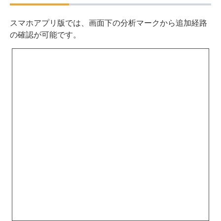
計測したい期間
（最大90日間）
を指定すると、上図のよ
うに表示されます。
スマホアプリ版
スマホアプリ版では、画面下の分析マークから追加経路
の確認が可能です。