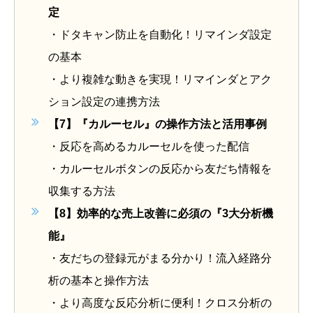
定
・
ドタキャン防止を自動化！
リマインダ設定
の基本
・
より複雑な動きを実現！リマインダとアク
ション設定の連携方法
【7】『カルーセル』
の操作方法と活用事例
・
反応を高める
カルーセルを使った配信
・
カルーセルボタンの反応から友だち情報を
収集する方法
【8】
効率的
な売上改善に必須の『3
大分析機
能』
・
友だちの登録元がまる分かり！
流入経路分
析の基本と操作方法
・
より高度な反応分析に便利！クロス分析の