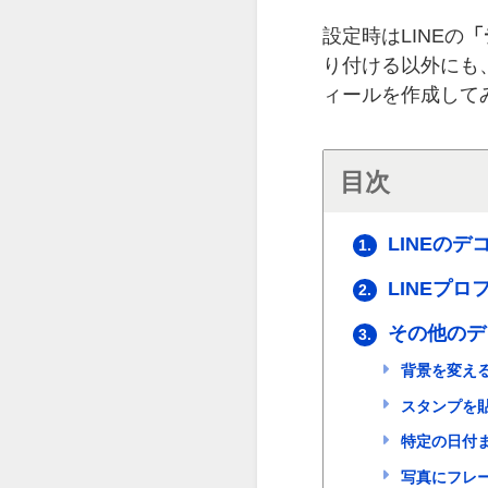
設定時はLINEの
「
り付ける以外にも
ィールを作成して
目次
LINEの
1.
LINEプ
2.
その他のデ
3.
背景を変え
スタンプを
特定の日付
写真にフレ