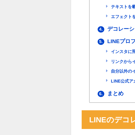
テキストを
エフェクト
デコレーシ
4.
LINEプ
5.
インスタに
リンクから
自分以外の
LINE公式
まとめ
6.
LINEのデ