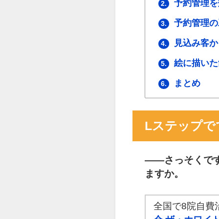
予約管理を
2.
予約管理の
3.
見込み客か
4.
絵に描いた
5.
まとめ
6.
Lステップ
――
さっそくで
ますか。
全国で8院自費