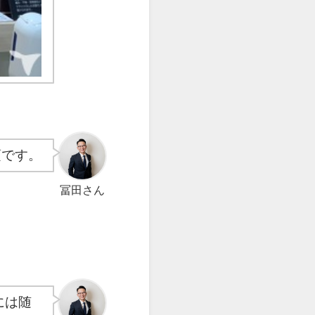
頃です。
冨田さん
には随