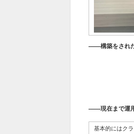
――
構築をされ
――
現在まで運
基本的にはクラ