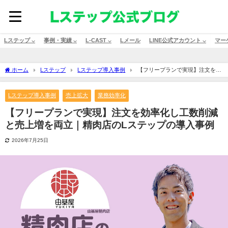
Lステップ ⌵
事例・実績 ⌵
L-CAST ⌵
Lメール
LINE公式アカウント ⌵
マー
ホーム
Lステップ
Lステップ導入事例
【フリープランで実現】注文を効
率化し工数削減と売上増を両立｜精肉店のLステップの導入事例
Lステップ導入事例
売上拡大
業務効率化
【フリープランで実現】注文を効率化し工数削減
と売上増を両立｜精肉店のLステップの導入事例
2026年7月25日