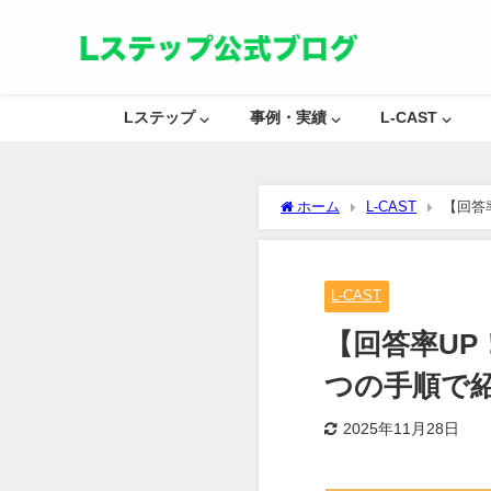
Lステップ ⌵
事例・実績 ⌵
L-CAST ⌵
ホーム
L-CAST
【回答
L-CAST
【回答率U
つの手順で
2025年11月28日