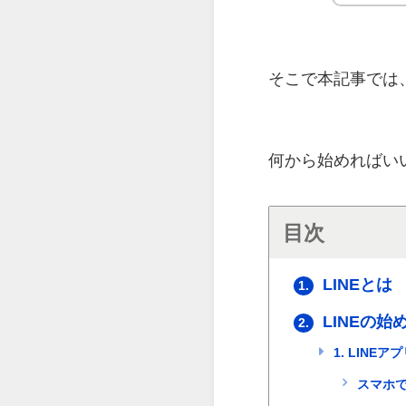
そこで本記事では
何から始めればい
目次
LINEとは
1.
LINEの始
2.
1. LINE
スマホで