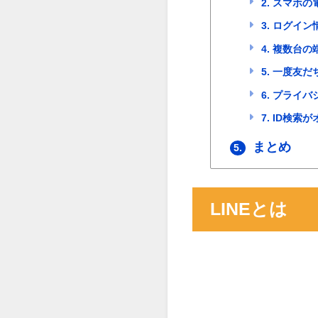
2. スマホ
3. ログイ
4. 複数台
5. 一度友
6. プライ
7. ID検
まとめ
5.
LINEとは