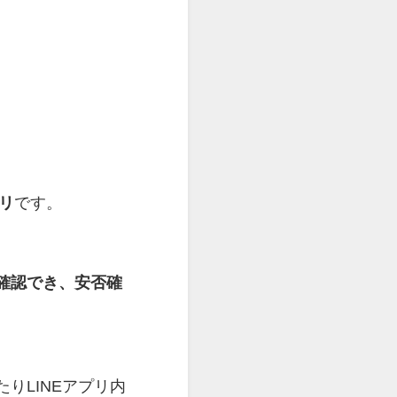
リ
です。
確認でき、安否確
りLINEアプリ内