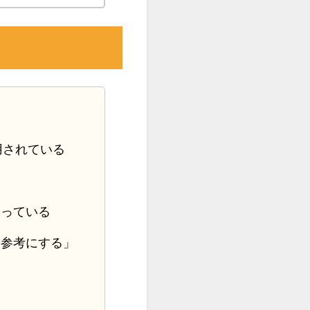
用されている
使っている
の参考にする」
る