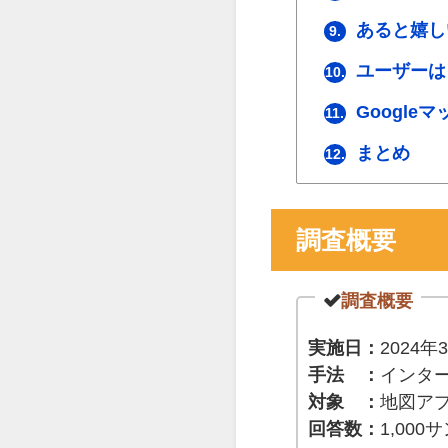
あると嬉し
9.
ユーザーは
10.
Google
11.
まとめ
12.
調査概要
調査概要
実施日：
2024年
手法 ：
インタ
対象 ：
地図ア
回答数：
1,00