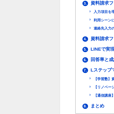
資料請求フ
3.
入力項目を
利用シーン
連絡先入力
資料請求フ
4.
LINEで
5.
回答率と成
6.
Lステップ
7.
【学習塾】
【リノベーシ
【通信講座】
まとめ
8.