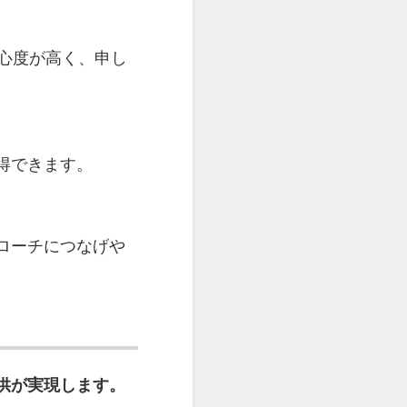
関心度が高く、申し
得できます。
ローチにつなげや
供が実現します。