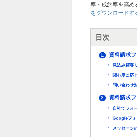
率・成約率を高め
をダウンロードす
目次
資料請求フ
1.
見込み顧客
関心度に応
問い合わせ
資料請求フ
2.
自社でフォ
Googleフ
メッセージ