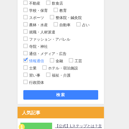
不動産
飲食店
学校・保育
教育
スポーツ
整体院・鍼灸院
農林・水産
自動車
占い
就職・人材派遣
ファッション・アパレル
寺院・神社
通信・メディア・広告
情報通信
金融
工芸
士業
ホテル・宿泊施設
習い事
福祉・介護
行政団体
検索
人気記事
【公式】Lステップとは？主