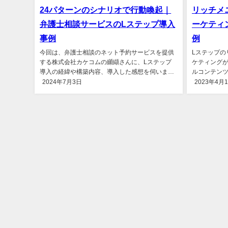
24パターンのシナリオで行動喚起｜
リッチメ
弁護士相談サービスのLステップ導入
ーケティ
事例
例
今回は、弁護士相談のネット予約サービスを提供
Lステップの
する株式会社カケコムの纐纈さんに、Lステップ
ケティング
導入の経緯や構築内容、導入した感想を伺いまし
ルコンテンツ
た。...
Fund代表の黒
2024年7月3日
2023年4月