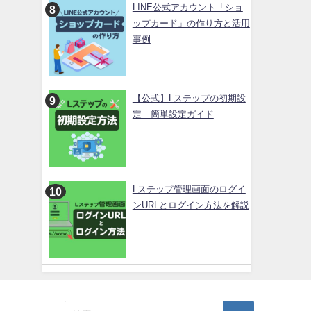
LINE公式アカウント「ショ
ップカード」の作り方と活用
事例
【公式】Lステップの初期設
定｜簡単設定ガイド
Lステップ管理画面のログイ
ンURLとログイン方法を解説