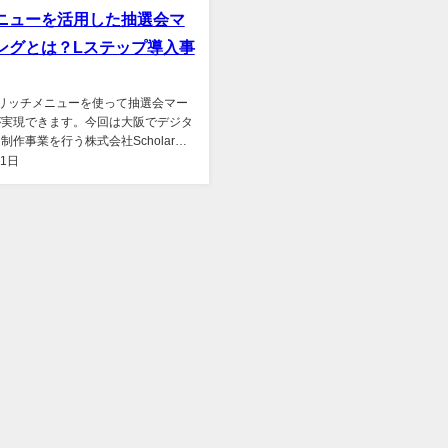
ニューを活用した抽選会マ
ングとは？Lステップ導入事
リッチメニューを使って抽選会マー
が実現できます。今回は大阪でデジタ
制作事業を行う株式会社Scholar
坂さん...
11日