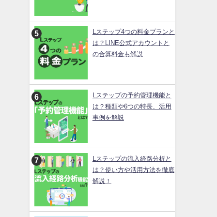
Lステップ4つの料金プランと
は？LINE公式アカウントと
の合算料金も解説
Lステップの予約管理機能と
は？種類や6つの特長、活用
事例を解説
Lステップの流入経路分析と
は？使い方や活用方法を徹底
解説！