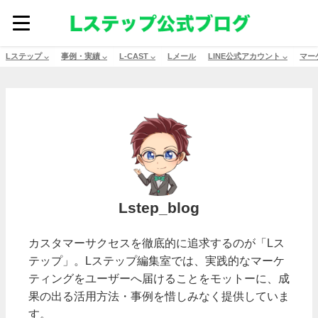
Lステップ ⌵
事例・実績 ⌵
L-CAST ⌵
Lメール
LINE公式アカウント ⌵
マー
Lstep_blog
カスタマーサクセスを徹底的に追求するのが「Lス
テップ」。Lステップ編集室では、実践的なマーケ
ティングをユーザーへ届けることをモットーに、成
果の出る活用方法・事例を惜しみなく提供していま
す。