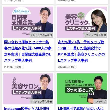
2026年6月30日
2026年6月26日
Lステップ導入事例
Lステップ導入事例
問い合わせ導線とセミナー集
友だち数2.4倍・予約タップ数
客の仕組み化で延べ400人の参
1.7倍！一貫した施策設計で
加を実現｜自閉症支援企業のL
KPIを達成｜美容クリニックの
ステップ導入事例
Lステップ導入事例
2026年5月23日
2026年5月13日
Lステップ導入事例
Lステップ
Instagram広告からのLINE設
LINE運用で成果が出ない人に