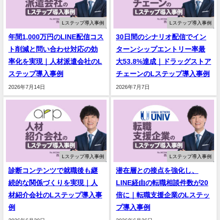
Lステップ導入事例
Lステップ導入事例
年間1,000万円のLINE配信コス
30日間のシナリオ配信でイン
ト削減と問い合わせ対応の効
ターンシップエントリー率最
率化を実現｜人材派遣会社のL
大53.8%達成｜ドラッグストア
ステップ導入事例
チェーンのLステップ導入事例
2026年7月14日
2026年7月7日
Lステップ導入事例
Lステップ導入事例
診断コンテンツで就職後も継
潜在層との接点を強化し、
続的な関係づくりを実現｜人
LINE経由の転職相談件数が20
材紹介会社のLステップ導入事
倍に｜転職支援企業のLステッ
例
プ導入事例