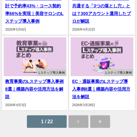
計で予約率43%・コース契約
共通する「3つの落とし穴」と
率66%を実現｜美容サロンのL
は？300アカウント運用したプ
ステップ導入事例
ロが解説
2026年5月6日
2026年4月22日
Lステップ導入事例
Lステップ導入事例
教育事業のLステップ導入事例
EC・通販事業のLステップ導
8選｜構築内容や活用方法を解
入事例8選｜構築内容や活用方
説
法を解説
2026年4月3日
2026年3月28日
1 / 22