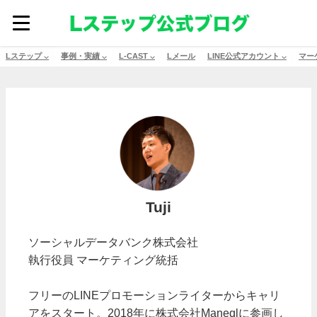
Lステップ ⌵
事例・実績 ⌵
L-CAST ⌵
Lメール
LINE公式アカウント ⌵
マー
Tuji
ソーシャルデータバンク株式会社
執行役員 マーケティング統括
フリーのLINEプロモーションライターからキャリ
アをスタート。2018年に株式会社Maneqlに参画し