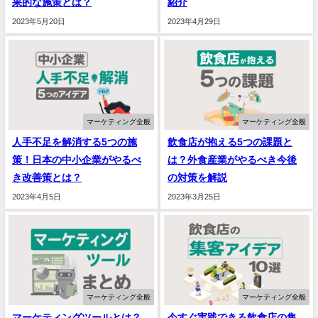
果的な施策とは？
紹介
2023年5月20日
2023年4月29日
マーケティング全般
マーケティング全般
人手不足を解消する5つの施
飲食店が抱える5つの課題と
策！日本の中小企業がやるべ
は？外食産業がやるべき今後
き改善策とは？
の対策を解説
2023年4月5日
2023年3月25日
マーケティング全般
マーケティング全般
マーケティングツールとは？
今すぐ実践できる飲食店の集