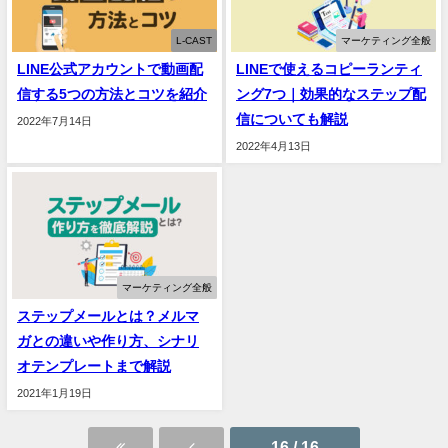
L-CAST
マーケティング全般
LINE公式アカウントで動画配
LINEで使えるコピーランティ
信する5つの方法とコツを紹介
ング7つ｜効果的なステップ配
信についても解説
2022年7月14日
2022年4月13日
マーケティング全般
ステップメールとは？メルマ
ガとの違いや作り方、シナリ
オテンプレートまで解説
2021年1月19日
16 / 16