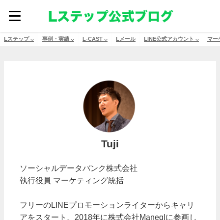
Lステップ ⌵
事例・実績 ⌵
L-CAST ⌵
Lメール
LINE公式アカウント ⌵
マー
Tuji
ソーシャルデータバンク株式会社
執行役員 マーケティング統括
フリーのLINEプロモーションライターからキャリ
アをスタート。2018年に株式会社Maneqlに参画し