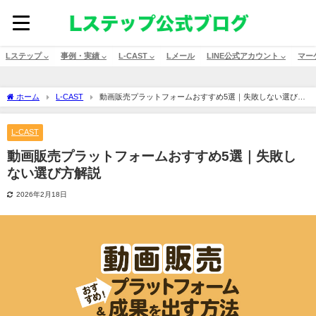
Lステップ ⌵
事例・実績 ⌵
L-CAST ⌵
Lメール
LINE公式アカウント ⌵
マー
ホーム
L-CAST
動画販売プラットフォームおすすめ5選｜失敗しない選び方
解説
L-CAST
動画販売プラットフォームおすすめ5選｜失敗し
ない選び方解説
2026年2月18日