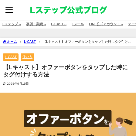
Lステップ ⌵
事例・実績 ⌵
L-CAST ⌵
Lメール
LINE公式アカウント ⌵
マー
ホーム
L-CAST
【Lキャスト】オファーボタンをタップした時にタグ付けす
る方法
L-CAST
使い方
【Lキャスト】オファーボタンをタップした時に
タグ付けする方法
2025年9月15日