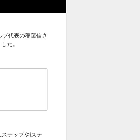
ルプ代表の稲葉信さ
ました。
ステップやiステ