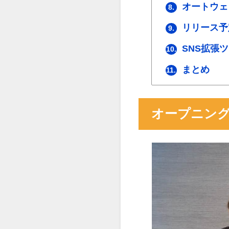
オートウェ
8.
リリース予
9.
SNS拡張
10.
まとめ
11.
オープニン