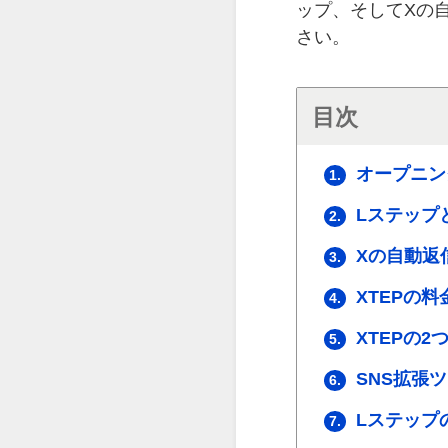
ップ、そしてXの
さい。
目次
オープニン
1.
Lステップ
2.
Xの自動返
3.
XTEPの
4.
XTEPの2
5.
SNS拡張
6.
Lステップの
7.