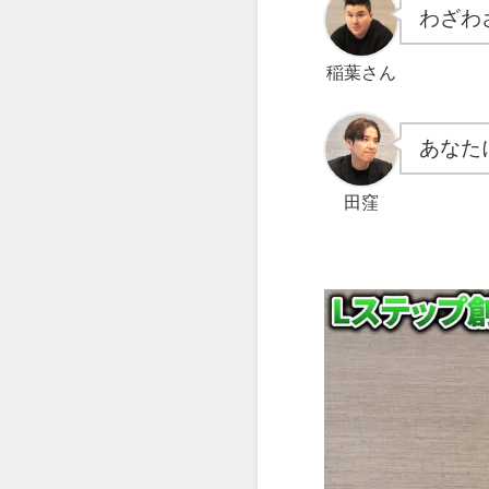
わざわ
稲葉さん
あなた
田窪