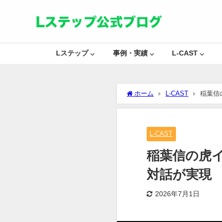
Lステップ ⌵
事例・実績 ⌵
L-CAST ⌵
ホーム
L-CAST
稲葉信
L-CAST
稲葉信の虎イ
対話が実現
2026年7月1日