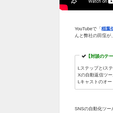
YouTubeで「
稲葉信
んと弊社の田窪が
【対談のテ
Lステップとiス
Xの自動返信ツー
Lキャストのオ
SNSの自動化ツ