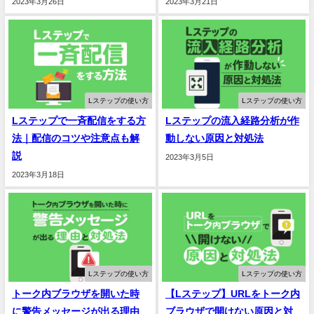
2023年3月26日
2023年3月21日
Lステップの使い方
Lステップの使い方
Lステップで一斉配信をする方
Lステップの流入経路分析が作
法｜配信のコツや注意点も解
動しない原因と対処法
説
2023年3月5日
2023年3月18日
Lステップの使い方
Lステップの使い方
トーク内ブラウザを開いた時
【Lステップ】URLをトーク内
に警告メッセージが出る理由
ブラウザで開けない原因と対