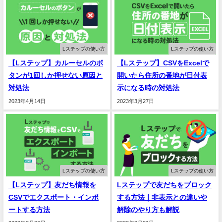
Lステップの使い方
Lステップの使い方
【Lステップ】カルーセルのボ
【Lステップ】CSVをExcelで
タンが1回しか押せない原因と
開いたら住所の番地が日付表
対処法
示になる時の対処法
2023年4月14日
2023年3月27日
Lステップの使い方
Lステップの使い方
【Lステップ】友だち情報を
Lステップで友だちをブロック
CSVでエクスポート・インポ
する方法｜非表示との違いや
ートする方法
解除のやり方も解説