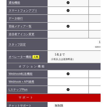
通知機能
スマートフォンアプリ
データ移行
登録メディア一覧
送信者アイコン変更
1名(
スタッフ設定
追加1名につき 
1名まで
オペレーター機能
人気
（2名以上は追加料金）
オプション機能
Webhook転送機能
Webhook＋API連携
LステップPlus
サポート
チャットサポート
無制限