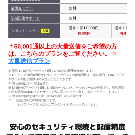
活用セミナー
無料
初期設定サポート
無料
通常１回11,000円
通常１回11,
スポットコンサル
人気
初回無料
毎月１回
＊50,001通以上の大量送信をご希望の方
は、こちらのプランをご覧ください。⇒
大量送信プラン
※ 別途 LINE公式アカウント(旧：LINE@)の費用がかかります。
※ Lステップの配信通数がLINE公式アカウントの配信通数より多い場合、LINE公式ア
カウントの配信通数分のみ送ることができます。
※ 表示価格はすべて税込です。
※ LINE公式アカウント(旧：LINE@)一つにつき、一つのツールが必要です。複数運用
される場合はLINE公式アカウント数に応じたツール数をご契約いただいております。
※ 課金後の解約は3カ月後（3回課金後）から可能です。
※1 新規登録のお客様に限ります。
またフリープランは1社1アカウントまでとなっております。
安心のセキュリティ環境と配信精度