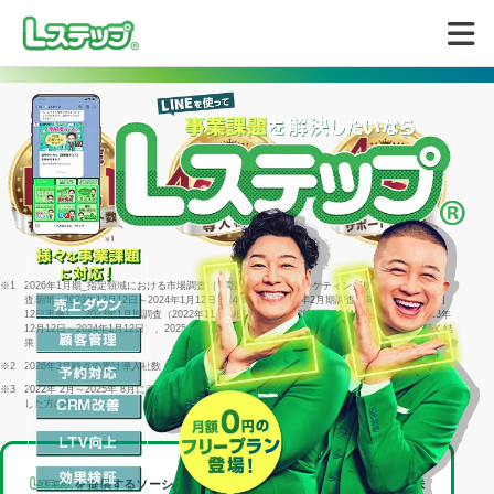
無料で試してみる
※1
2026年1月期_指定領域における市場調査 ｜ 調査機関：日本マーケティングリサーチ機構 ｜ 調
査期間：2023年12月12日～2024年1月12日 ｜ 4年連続＝2022年2月期調査（同年1月25日～2月
12日実施）、2023年1月期調査（2022年11月29日～1月16日実施）、2024年1月期調査（2023年
12月12日～2024年1月12日）、2025年1月期調査（2024年12月23日～2025年1月15日）に続く結
果
※2
2026年3月時点の累計導入社数
※3
2022年 2月～2025年 8月に回答した個別相談サポートアンケート1316件のうち「満足」と回答
した方の割合
を提供するソーシャルデータバンク株式会社は、
LINEヤフー株