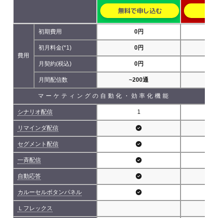
無料で申し込む
無
初期費用
0円
初月料金(*1)
0円
費用
月契約(税込)
0円
5,
月間配信数
~200通
~5
マーケティングの自動化・効率化機能
シナリオ配信
1
リマインダ配信
セグメント配信
一斉配信
自動応答
カルーセルボタンパネル
Ｌフレックス