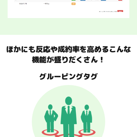
メルマガと比べて「開封率15倍」「クリック率12
倍」「成約率5倍」のLINEメッセージを活用したオ
ートメーションステップ配信ができます。
ほかにも反応や成約率を高めるこんな
ステップシナリオ配信機能を詳しく見る
機能が盛りだくさん！
グルーピングタグ