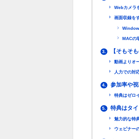
Webカメラ
画面収録を
Windo
MACの
【そもそも
3.
動画よりオ
人力での対
参加率や視
4.
特典はゼロイ
特典はタイ
5.
魅力的な特
ウェビナー