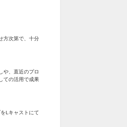
せ方次第で、十分
しや、直近のプロ
しての活用で成果
ブをLキャストにて