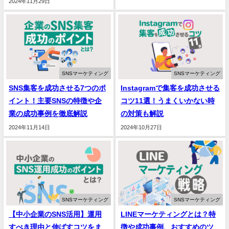
2024年11月29日
SNSマーケティング
SNSマーケティング
SNS集客を成功させる7つのポ
Instagramで集客を成功させる
イント！主要SNSの特徴や企
コツ11選！うまくいかない時
業の成功事例を徹底解説
の対策も解説
2024年11月14日
2024年10月27日
SNSマーケティング
SNSマーケティング
【中小企業のSNS活用】運用
LINEマーケティングとは？特
すべき理由と伸ばすコツをま
徴や成功事例、おすすめのツ