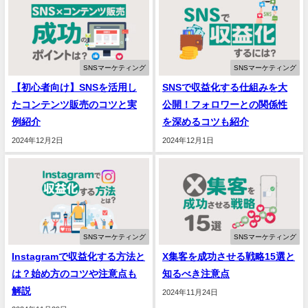
SNSマーケティング
SNSマーケティング
【初心者向け】SNSを活用し
SNSで収益化する仕組みを大
たコンテンツ販売のコツと実
公開！フォロワーとの関係性
例紹介
を深めるコツも紹介
2024年12月2日
2024年12月1日
SNSマーケティング
SNSマーケティング
Instagramで収益化する方法と
X集客を成功させる戦略15選と
は？始め方のコツや注意点も
知るべき注意点
解説
2024年11月24日