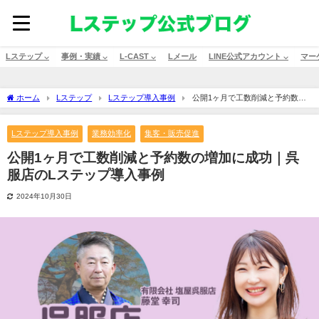
Lステップ ⌵
事例・実績 ⌵
L-CAST ⌵
Lメール
LINE公式アカウント ⌵
マー
ホーム
Lステップ
Lステップ導入事例
公開1ヶ月で工数削減と予約数の
増加に成功｜呉服店のLステップ導入事例
Lステップ導入事例
業務効率化
集客・販売促進
公開1ヶ月で工数削減と予約数の増加に成功｜呉
服店のLステップ導入事例
2024年10月30日