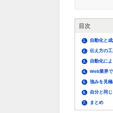
目次
自動化と成
1.
伝え方の工
2.
自動化によ
3.
Web業界
4.
強みを見極
5.
自分と同じ
6.
まとめ
7.