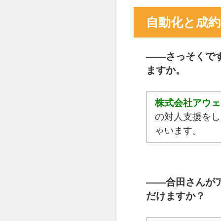
自動化と成
――
さっそくで
ますか。
株式会社アウェ
の対人支援をし
ゃいます。
――合田さん
が
だけますか？