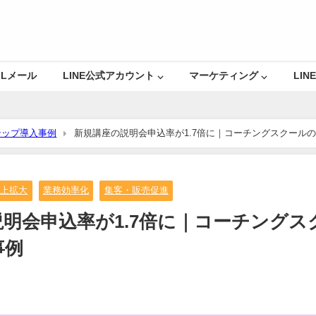
Lメール
LINE公式アカウント ⌵
マーケティング ⌵
LINE
テップ導入事例
新規講座の説明会申込率が1.7倍に｜コーチングスクール
売上拡大
業務効率化
集客・販売促進
明会申込率が1.7倍に｜コーチングス
事例