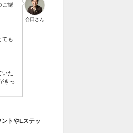
のご縁
合田さん
とても
ていた
がきっ
ウントやLステッ