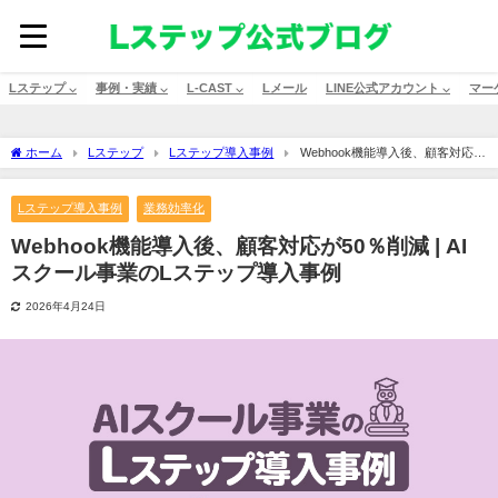
Lステップ ⌵
事例・実績 ⌵
L-CAST ⌵
Lメール
LINE公式アカウント ⌵
マー
ホーム
Lステップ
Lステップ導入事例
Webhook機能導入後、顧客対応が
50％削減 | AIスクール事業のLステップ導入事例
Lステップ導入事例
業務効率化
Webhook機能導入後、顧客対応が50％削減 | AI
スクール事業のLステップ導入事例
2026年4月24日