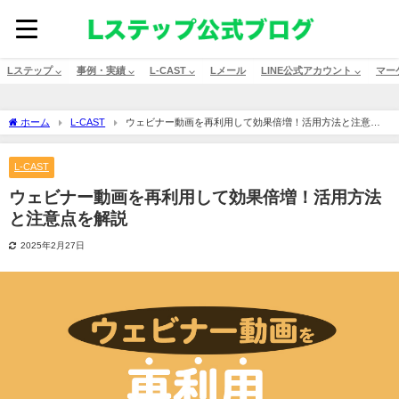
Lステップ ⌵
事例・実績 ⌵
L-CAST ⌵
Lメール
LINE公式アカウント ⌵
マー
ホーム
L-CAST
ウェビナー動画を再利用して効果倍増！活用方法と注意点
を解説
L-CAST
ウェビナー動画を再利用して効果倍増！活用方法
と注意点を解説
2025年2月27日