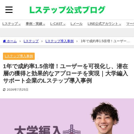
Lステップ ⌵
事例・実績 ⌵
L-CAST ⌵
Lメール
LINE公式アカウント ⌵
マー
ホーム
Lステップ
Lステップ導入事例
1年で成約率1.5倍増！ユーザーを
可視化し、潜在層の獲得と効果的なアプローチを実現｜大学編入サポート企業のLステ
ップ導入事例
Lステップ導入事例
1年で成約率1.5倍増！ユーザーを可視化し、潜在
層の獲得と効果的なアプローチを実現｜大学編入
サポート企業のLステップ導入事例
2026年7月25日