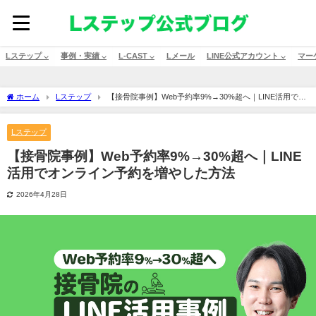
Lステップ ⌵
事例・実績 ⌵
L-CAST ⌵
Lメール
LINE公式アカウント ⌵
マー
ホーム
Lステップ
【接骨院事例】Web予約率9%→30%超へ｜LINE活用でオ
ンライン予約を増やした方法
Lステップ
【接骨院事例】Web予約率9%→30%超へ｜LINE
活用でオンライン予約を増やした方法
2026年4月28日