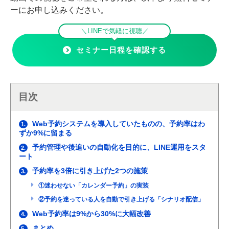
ーにお申し込みください。
＼LINEで気軽に視聴／
セミナー日程を確認する
目次
Web予約システムを導入していたものの、予約率はわ
1.
ずか9%に留まる
予約管理や後追いの自動化を目的に、LINE運用をスタ
2.
ート
予約率を3倍に引き上げた2つの施策
3.
①迷わせない「カレンダー予約」の実装
②予約を迷っている人を自動で引き上げる「シナリオ配信」
Web予約率は9%から30%に大幅改善
4.
まとめ
5.