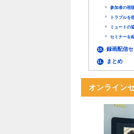
参加者の視
トラブルを
ミュートの
セミナーを
録画配信セ
10.
まとめ
11.
オンライン