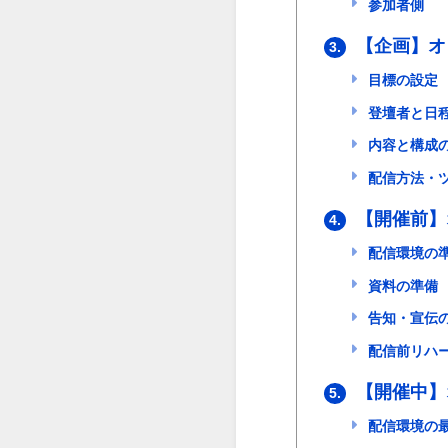
参加者側
【企画】オ
3.
目標の設定
登壇者と日
内容と構成
配信方法・
【開催前】
4.
配信環境の
資料の準備
告知・宣伝
配信前リハ
【開催中】
5.
配信環境の