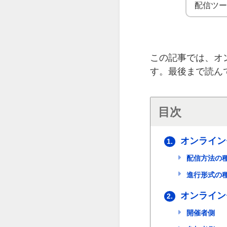
配信ツ
この記事では、オ
す。最後まで読ん
目次
オンライン
1.
配信方法の
進行形式の
オンライン
2.
開催者側