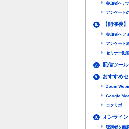
参加者へア
アンケート
【開催後】
6.
参加者へフ
アンケート
セミナー動
配信ツール
7.
おすすめセ
8.
Zoom Webi
Google Mee
コクリポ
オンライン
9.
聴講者を離