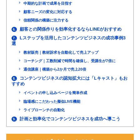
中期的な計画で成果を目指す
顧客ニーズの変化に対応する
信頼関係の構築に注力する
顧客との関係作りを効率化するならLINEがおすすめ
6.
Lステップを活用したコンテンツビジネスの成功事例3
7.
選
教材販売｜教材訴求を自動化して売上アップ
コーチング｜工数削減で時間を確保し、受講生が7倍に
通信講座｜構築から2か月で売上20倍
コンテンツビジネスの認知拡大には「Lキャスト」もお
8.
すすめ
イベントの申し込みページを簡単作成
臨場感にこだわった擬似LIVE機能
ライブローンチの自動化
計画と効率化でコンテンツビジネスを成功へ導こう
9.