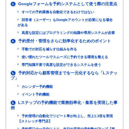
Googleフォームを予約システムとして使う際の注意点
3.
すべての予約業務を自動化できるわけではない
回答者（ユーザー）もGoogleアカウントが必要になる場合
がある
高度な設定にはプログラミングの知識や専用システムが必要
予約受付・管理をさらに効率化するためのポイント
4.
手動での対応を減らす仕組みを作る
使い慣れたツールでスムーズに予約できる環境を整える
専門知識不要で高度な設定ができるシステムを使う
予約対応から顧客管理までを一元化するなら「Lステッ
5.
プ」
カレンダー予約機能
イベント予約機能
Lステップの予約機能で業務効率化・集客を実現した事
6.
例
予約管理の自動化でリピート率が向上し、売上1.3倍を実現
【ストレッチ専門店】
予約窓口の一元化により、当日や直前の予約数がアップ【接