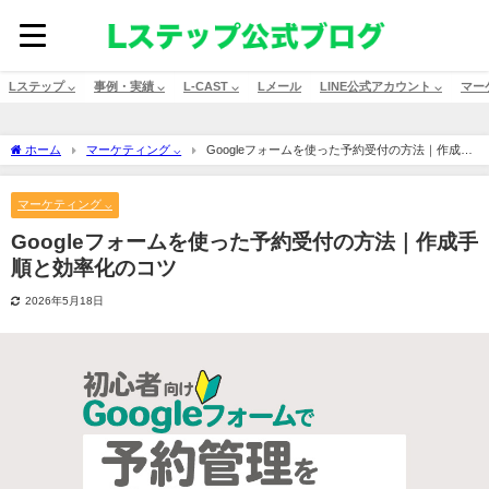
Lステップ ⌵
事例・実績 ⌵
L-CAST ⌵
Lメール
LINE公式アカウント ⌵
マー
ホーム
マーケティング ⌵
Googleフォームを使った予約受付の方法｜作成手
順と効率化のコツ
マーケティング ⌵
Googleフォームを使った予約受付の方法｜作成手
順と効率化のコツ
2026年5月18日