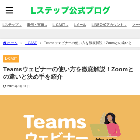
Lステップ ⌵
事例・実績 ⌵
L-CAST ⌵
Lメール
LINE公式アカウント ⌵
マー
ホーム
L-CAST
Teamsウェビナーの使い方を徹底解説！Zoomとの違いと決
め手を紹介
L-CAST
Teamsウェビナーの使い方を徹底解説！Zoomと
の違いと決め手を紹介
2025年3月31日