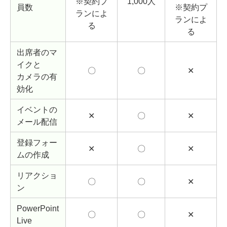
※契約プ
1,000人
員数
※契約プ
ランによ
ランによ
る
る
出席者のマ
イクと
〇
〇
✕
カメラの有
効化
イベントの
✕
〇
✕
メール配信
登録フォー
✕
〇
✕
ムの作成
リアクショ
〇
〇
✕
ン
PowerPoint
〇
〇
✕
Live