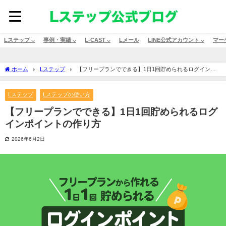
Lステップ ⌵
事例・実績 ⌵
L-CAST ⌵
Lメール
LINE公式アカウント ⌵
マー
ホーム
Lステップ
【フリープランでできる】1日1回貯められるログインポ
イントの作り方
Lステップ
Lステップの使い方
【フリープランでできる】1日1回貯められるログ
インポイントの作り方
2026年6月2日