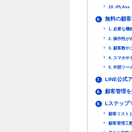
10. iPLAss
無料の顧客
6.
1. 必要な
2. 操作性
3. 顧客数
4. スマホ
5. 外部ツ
LINE公
7.
顧客管理を
8.
Lステップ
9.
顧客リストと
顧客管理工数