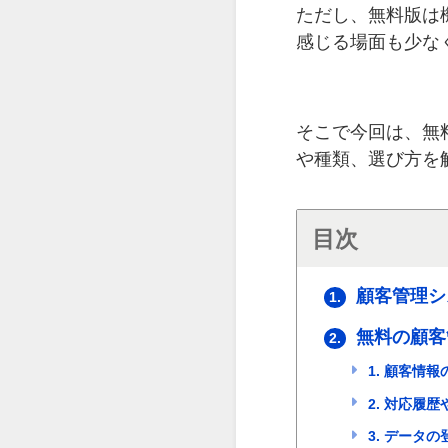
ただし、無料版は
感じる場面も少な
そこで今回は、無
や種類、選び方を
目次
顧客管理シ
1.
無料の顧客
2.
1. 顧客情
2. 対応履
3. データ