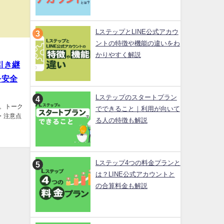
LステップとLINE公式アカウ
ントの特徴や機能の違いをわ
かりやすく解説
引き継
を安全
Lステップのスタートプラン
説。トーク
でできること｜利用が向いて
・注意点
る人の特徴も解説
Lステップ4つの料金プランと
は？LINE公式アカウントと
の合算料金も解説