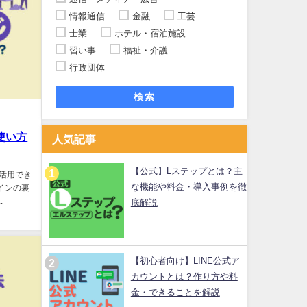
情報通信
金融
工芸
士業
ホテル・宿泊施設
習い事
福祉・介護
行政団体
検索
使い方
人気記事
【公式】Lステップとは？主
効活用でき
な機能や料金・導入事例を徹
インの裏
.
底解説
【初心者向け】LINE公式ア
カウントとは？作り方や料
金・できることを解説