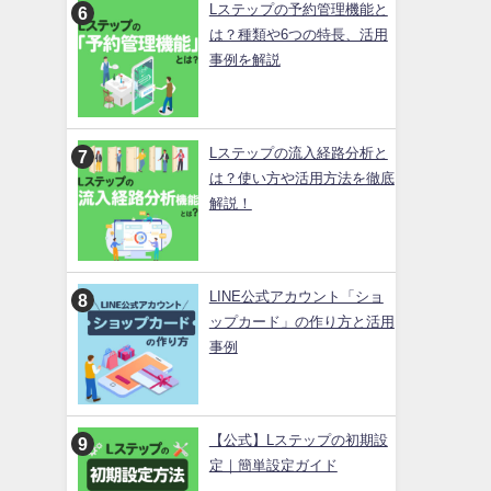
Lステップの予約管理機能と
は？種類や6つの特長、活用
事例を解説
Lステップの流入経路分析と
は？使い方や活用方法を徹底
解説！
LINE公式アカウント「ショ
ップカード」の作り方と活用
事例
【公式】Lステップの初期設
定｜簡単設定ガイド