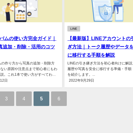
LINE
アルバムの使い方完全ガイド｜
【最新版】LINEアカウントの
真追加・削除・活用のコツ
ぎ方法｜トーク履歴やデータ
に移行する手順を解説
バムの作り方から写真の追加・削除方
LINEの引き継ぎ方法を初心者向けに解
きない原因や注意点まで初心者にもわ
履歴や写真を安全に移行する準備・手順
説。これ1本で使い方がすべてわか
を紹介します。...
月12日
2022年9月29日
3
4
5
6