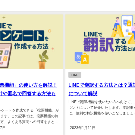
LINE
「投票機能」の使い方を解説！
LINEで翻訳する方法とは？通
計や匿名で回答する方法も
について解説
LINEで翻訳機能を使いたい方へ向けて
ウントについて紹介いたします。本記事
アンケートを作成できる「投票機能」が
に、便利な翻訳機能を使いこなしましょう。
います。この記事では、投票機能の特
仕方、よくある質問への回答をまとめ
...
17日
2023年1月11日