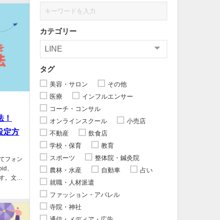
カテゴリー
タグ
美容・サロン
その他
医療
インフルエンサー
コーチ・コンサル
法！
オンラインスクール
小売店
の設定方
不動産
飲食店
学校・保育
教育
スポーツ
整体院・鍼灸院
してフォン
id、
農林・水産
自動車
占い
ます。文字
就職・人材派遣
ファッション・アパレル
寺院・神社
通信・メディア・広告