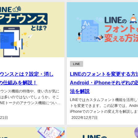
LINE
アナウンスとは？設定・消し
LINEのフォントを変更する方
の仕組みを解説！
Android・iPhoneそれぞれ
法を解説
ナウンス機能の特徴や、使い方が気に
人は多いのではないでしょうか。そこ
LINEではカスタムフォント機能を活用
INEトークのアナウンス機能について
トを変更できます。この記事では、Andro
ます。...
iPhoneでのフォントの変え方を解説し
を可愛くおしゃ...
月21日
2022年12月7日