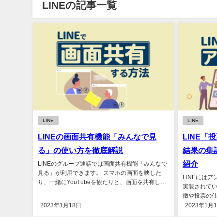
LINEの記事一覧
LINE
LINE
LINEの画面共有機能「みんなで見
LINE
る」の使い方を徹底解説
結果の集
紹介
LINEのグループ通話では画面共有機能「みんなで
見る」が利用できます。 スマホの画面を映した
LINEには
り、一緒にYouTubeを観たりと、画面を共有しな
実装されて
がら通話を楽しめ...
徴や投票の
て解説します。
2023年1月18日
2023年1月