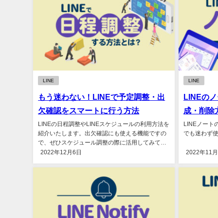
LINE
LINE
もう迷わない！LINEで予定調整・出
LINE
欠確認をスマートに行う方法
成・削除
LINEの日程調整やLINEスケジュールの利用方法を
LINEノー
紹介いたします。出欠確認にも使える機能ですの
でも迷わず使
で、ぜひスケジュール調整の際に活用してみてく
ださい。...
2022年12月6日
2022年11