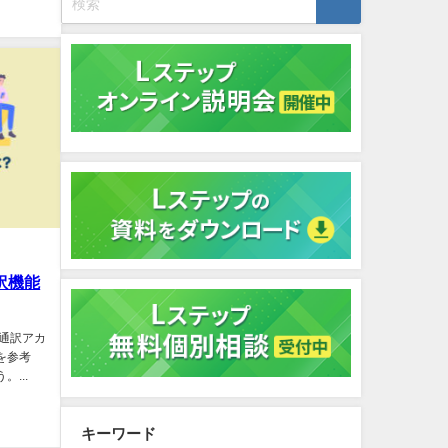
訳機能
、通訳アカ
を参考
...
キーワード