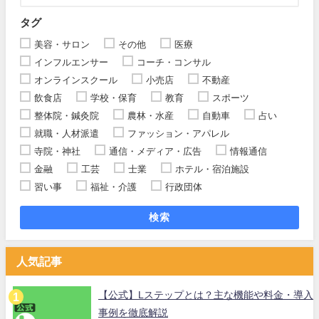
タグ
美容・サロン
その他
医療
インフルエンサー
コーチ・コンサル
オンラインスクール
小売店
不動産
飲食店
学校・保育
教育
スポーツ
整体院・鍼灸院
農林・水産
自動車
占い
就職・人材派遣
ファッション・アパレル
寺院・神社
通信・メディア・広告
情報通信
金融
工芸
士業
ホテル・宿泊施設
習い事
福祉・介護
行政団体
検索
人気記事
【公式】Lステップとは？主な機能や料金・導入
事例を徹底解説