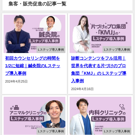
集客・販売促進の記事一覧
Lステップ導入事例
Lステップ導入事例
初回カウンセリングの時間を
診断コンテンツをフル活用｜
1/2に短縮｜鍼灸院のLステッ
世界を代表する片づけのプロ
プ導入事例
集団「KMJ」の Lステップ導
入事例
2024年4月25日
2024年4月16日
Lステップ導入事例
Lステップ導入事例