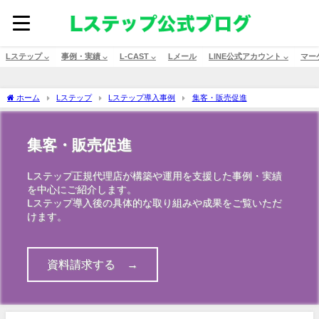
Lステップ ⌵
事例・実績 ⌵
L-CAST ⌵
Lメール
LINE公式アカウント ⌵
マー
ホーム
Lステップ
Lステップ導入事例
集客・販売促進
集客・販売促進
Lステップ正規代理店が構築や運用を支援した事例・実績
を中心にご紹介します。
Lステップ導入後の具体的な取り組みや成果をご覧いただ
けます。
資料請求する →