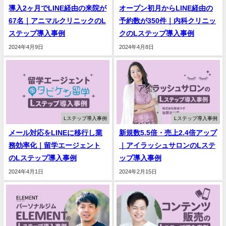
導入2ヶ月でLINE経由の来院が
オープン初月からLINE経由の
67名｜アニマルクリニックのL
予約数が350件｜内科クリニッ
ステップ導入事例
クのLステップ導入事例
2024年4月9日
2024年4月8日
Lステップ導入事例
Lステップ導入事例
メール対応をLINEに移行し業
新規数5.5倍・売上2.4倍アップ
務効率化｜留学エージェント
｜アイラッシュサロンのLステ
のLステップ導入事例
ップ導入事例
2024年4月1日
2024年2月15日