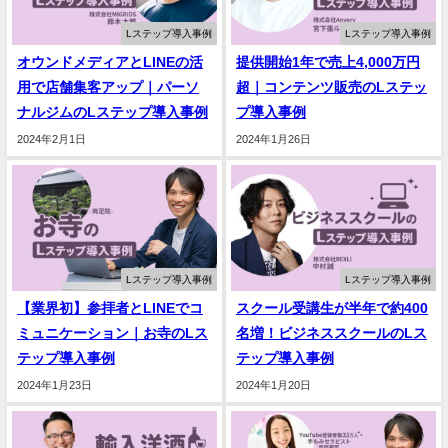
Lステップ導入事例
Lステップ導入事例
オウンドメディアとLINEの活
提供開始1年で売上4,000万円
用で店舗集客アップ｜パーソ
超｜コンテンツ販売のLステッ
ナルジムのLステップ導入事例
プ導入事例
2024年2月1日
2024年1月26日
Lステップ導入事例
Lステップ導入事例
【業界初】参拝者とLINEでコ
スクール受講生が半年で約400
ミュニケーション｜お寺のLス
名増！ビジネススクールのLス
テップ導入事例
テップ導入事例
2024年1月23日
2024年1月20日