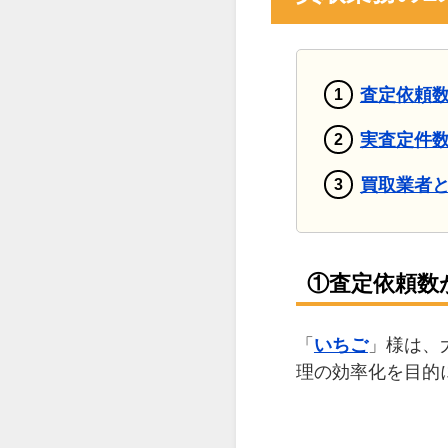
査定依頼数
実査定件数
買取業者
①査定依頼数
「
いちご
」様は、
理の効率化を目的に