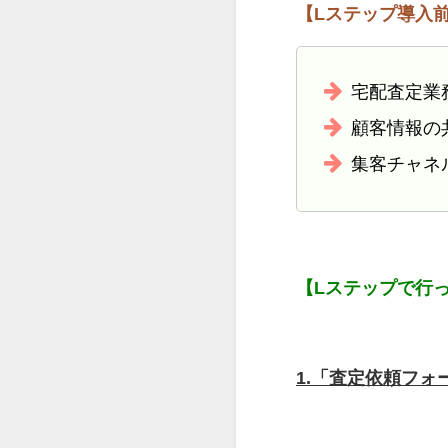
【Lステップ導入
宅配査定業
顧客情報の
集客チャネ
【Lステップで行
1.「査定依頼フ