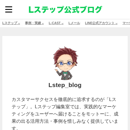
Lステップ ⌵
事例・実績 ⌵
L-CAST ⌵
Lメール
LINE公式アカウント ⌵
マー
Lstep_blog
カスタマーサクセスを徹底的に追求するのが「Lス
テップ」。Lステップ編集室では、実践的なマーケ
ティングをユーザーへ届けることをモットーに、成
果の出る活用方法・事例を惜しみなく提供していま
す。