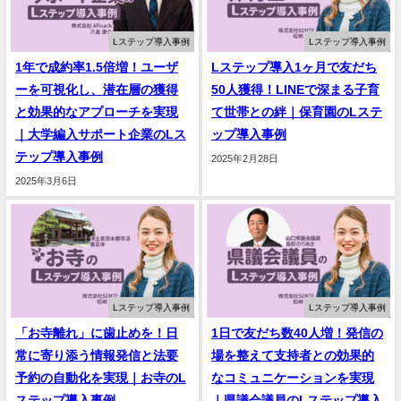
Lステップ導入事例
Lステップ導入事例
1年で成約率1.5倍増！ユーザ
Lステップ導入1ヶ月で友だち
ーを可視化し、潜在層の獲得
50人獲得！LINEで深まる子育
と効果的なアプローチを実現
て世帯との絆｜保育園のLステ
｜大学編入サポート企業のLス
ップ導入事例
テップ導入事例
2025年2月28日
2025年3月6日
Lステップ導入事例
Lステップ導入事例
「お寺離れ」に歯止めを！日
1日で友だち数40人増！発信の
常に寄り添う情報発信と法要
場を整えて支持者との効果的
予約の自動化を実現｜お寺のL
なコミュニケーションを実現
ステップ導入事例
｜県議会議員のLステップ導入