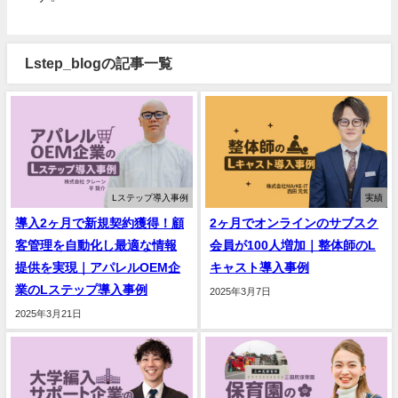
Lstep_blogの記事一覧
Lステップ導入事例
実績
導入2ヶ月で新規契約獲得！顧
2ヶ月でオンラインのサブスク
客管理を自動化し最適な情報
会員が100人増加｜整体師のL
提供を実現｜アパレルOEM企
キャスト導入事例
業のLステップ導入事例
2025年3月7日
2025年3月21日