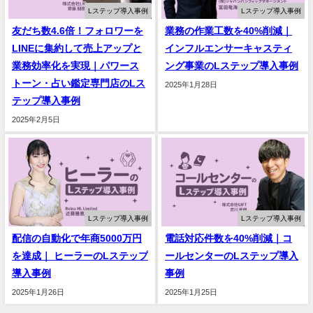
Lステップ導入事例
Lステップ導入事例
友だち数4.6倍！フォロワーを
業務の作業工数を40%削減｜
LINEに集約して売上アップと
インフルエンサーキャスティ
業務効率化を実現｜パワース
ング事業のLステップ導入事例
トーン・占い鑑定専門店のLス
2025年1月28日
テップ導入事例
2025年2月5日
Lステップ導入事例
Lステップ導入事例
配信の自動化で年商5000万円
電話対応件数を40%削減｜コ
を達成｜ ヒーラーのLステップ
ールセンターのLステップ導入
導入事例
事例
2025年1月26日
2025年1月25日